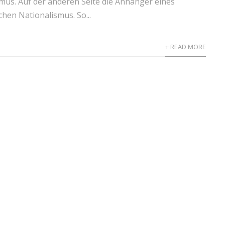
smus. Auf der anderen Seite die Anhänger eines
chen Nationalismus. So...
+ READ MORE